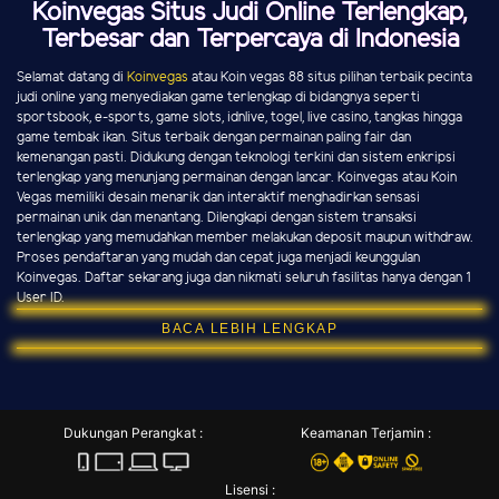
Koinvegas Situs Judi Online Terlengkap,
Terbesar dan Terpercaya di Indonesia
Selamat datang di
Koinvegas
atau Koin vegas 88 situs pilihan terbaik pecinta
judi online yang menyediakan game terlengkap di bidangnya seperti
sportsbook, e-sports, game slots, idnlive, togel, live casino, tangkas hingga
game tembak ikan. Situs terbaik dengan permainan paling fair dan
kemenangan pasti. Didukung dengan teknologi terkini dan sistem enkripsi
terlengkap yang menunjang permainan dengan lancar. Koinvegas atau Koin
Vegas memiliki desain menarik dan interaktif menghadirkan sensasi
permainan unik dan menantang. Dilengkapi dengan sistem transaksi
terlengkap yang memudahkan member melakukan deposit maupun withdraw.
Proses pendaftaran yang mudah dan cepat juga menjadi keunggulan
Koinvegas. Daftar sekarang juga dan nikmati seluruh fasilitas hanya dengan 1
User ID.
BACA LEBIH LENGKAP
Dukungan Perangkat :
Keamanan Terjamin :
Lisensi :