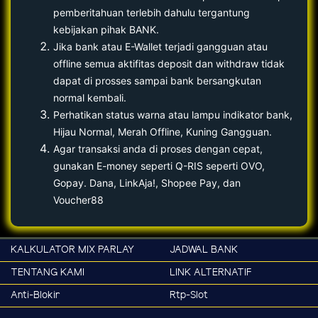
pemberitahuan terlebih dahulu tergantung
kebijakan pihak BANK.
Jika bank atau E-Wallet terjadi gangguan atau
offline semua aktifitas deposit dan withdraw tidak
dapat di prosses sampai bank bersangkutan
normal kembali.
Perhatikan status warna atau lampu indikator bank,
Hijau Normal, Merah Offline, Kuning Gangguan.
Agar transaksi anda di proses dengan cepat,
gunakan E-money seperti Q-RIS seperti OVO,
Gopay. Dana, LinkAja!, Shopee Pay, dan
Voucher88
KALKULATOR MIX PARLAY
JADWAL BANK
TENTANG KAMI
LINK ALTERNATIF
Anti-Blokir
Rtp-Slot